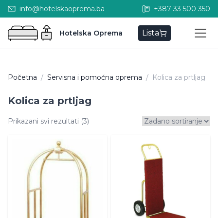
info@hotelskaoprema.ba
+387 33 500 350
Lista
Hotelska Oprema
Početna
/
Servisna i pomoćna oprema
/
Kolica za prtljag
Kolica za prtljag
Prikazani svi rezultati (3)