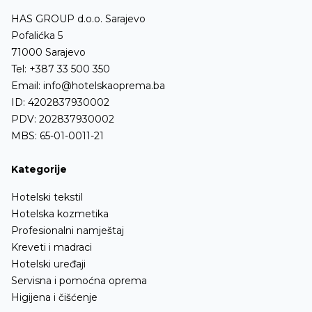
Visokotlačni perači - hladna voda
Hotelski setovi sa kuhalom i kuhala
HAS GROUP d.o.o. Sarajevo
Svadbene stolice
Kante za otpatke
Visokotlačni perači - topla voda
Pofalićka 5
Aparati za točenje i hlađenje sokova
Stolice za čekaonicu
Kante za reciklirani otpad
71000 Sarajevo
Osvježivači prostora i mirisi
Tel:
+387 33 500 350
Stolići
Garderobni ormari
Email:
info@hotelskaoprema.ba
Aparati za čišćenje cipela i kreme
Ležaljke
Stubovi i barijere
ID: 4202837930002
PDV: 202837930002
Podmetači za stolice
Stalci za presvlačenje
MBS: 65-01-0011-21
Noge za stolove
Kupatilska oprema
Kategorije
Ofingeri
Hotelski tekstil
Ostalo
Hotelska kozmetika
Profesionalni namještaj
Kreveti i madraci
Hotelski uređaji
Servisna i pomoćna oprema
Higijena i čišćenje