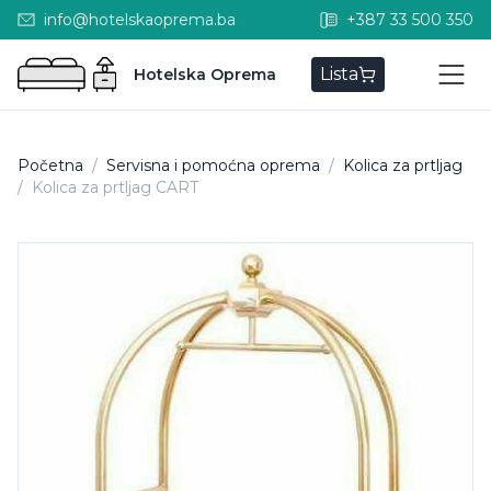
info@hotelskaoprema.ba
+387 33 500 350
Lista
Hotelska Oprema
Početna
/
Servisna i pomoćna oprema
/
Kolica za prtljag
/
Kolica za prtljag CART