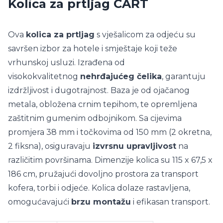
Kolica za prtljag CART
Ova
kolica za prtljag
s vješalicom za odjeću su
savršen izbor za hotele i smještaje koji teže
vrhunskoj usluzi. Izrađena od
visokokvalitetnog
nehrđajućeg čelika
, garantuju
izdržljivost i dugotrajnost. Baza je od ojačanog
metala, obložena crnim tepihom, te opremljena
zaštitnim gumenim odbojnikom. Sa cijevima
promjera 38 mm i točkovima od 150 mm (2 okretna,
2 fiksna), osiguravaju
izvrsnu upravljivost
na
različitim površinama. Dimenzije kolica su 115 x 67,5 x
186 cm, pružajući dovoljno prostora za transport
kofera, torbi i odjeće. Kolica dolaze rastavljena,
omogućavajući
brzu montažu
i efikasan transport.