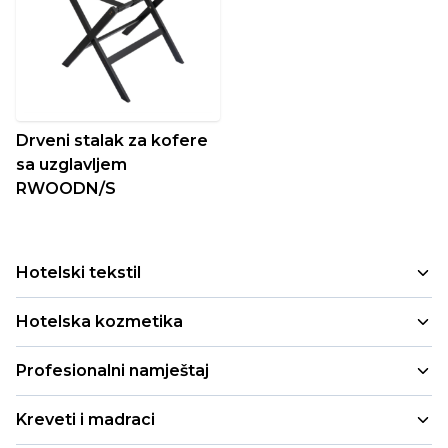
Drveni stalak za kofere
sa uzglavljem
RWOODN/S
Hotelski tekstil
Peškiri
Hotelska kozmetika
Jastuci i jorgani
Mala pakovanja
Profesionalni namještaj
Deke i prekrivači
Refill i cartridge pakovanja
Stolice za enterijer
Posteljina
Kreveti i madraci
Profesionalna pakovanja
Stolice za enterijer sa rukonaslonom