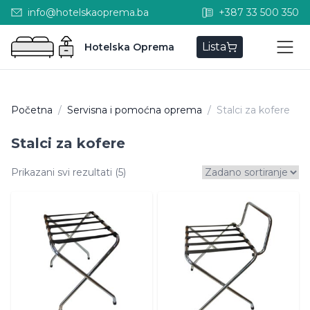
info@hotelskaoprema.ba
+387 33 500 350
Lista
Hotelska Oprema
Početna
/
Servisna i pomoćna oprema
/
Stalci za kofere
Stalci za kofere
Prikazani svi rezultati (5)