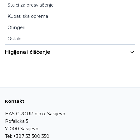
Podmetači za stolice
Stalci za presvlačenje
Noge za stolove
Kupatilska oprema
Ofingeri
Ostalo
Higijena i čišćenje
Usisivači za suho usisavanje
Usisivači za suho/mokro usisavanje
Usisivači za dubinsko čišćenje
Mašine za pranje i čišćenje podova
Kontakt
Visokotlačni perači - hladna voda
HAS GROUP d.o.o. Sarajevo
Visokotlačni perači - topla voda
Pofalićka 5
71000 Sarajevo
Tel:
+387 33 500 350