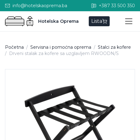
info@hotelskaoprema.ba
+387 33 500 350
Lista
Hotelska Oprema
Početna
/
Servisna i pomoćna oprema
/
Stalci za kofere
/
Drveni stalak za kofere sa uzglavljem RWOODN/S