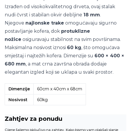
Izrađen od visokokvalitetnog drveta, ovaj stalak
nudi čvrst i stabilan okvir debljine
18 mm
.
Njegove
najlonske trake
omogućavaju sigurno
postavljanje kofera, dok
protuklizne
nožice
osiguravaju stabilnost na svim površinama.
Maksimalna nosivost iznosi
60 kg
, što omogućava
smještaj i najtežih kofera. Dimenzije su
600 × 400 ×
680 mm
, a mat crna završna obrada dodaje
elegantan izgled koji se uklapa u svaki prostor.
Dimenzije
60cm x 40cm x 68cm
Nosivost
60kg
Zahtjev za ponudu
Cijene šaljemo isključivo na zahtjev. Kako bismo vam olakšali slanje