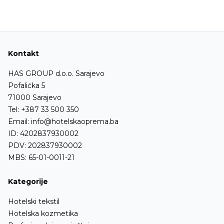
Kolica za prtljag
Usisivači za suho/mokro usisavanje
Kolica za servis i druga vrsta kolica
Usisivači za dubinsko čišćenje
Stalci za kofere
Mašine za pranje i čišćenje podova
Kontakt
Hranilice za bebe
Visokotlačni perači - hladna voda
HAS GROUP d.o.o. Sarajevo
Kante za otpatke
Visokotlačni perači - topla voda
Pofalićka 5
Kante za reciklirani otpad
71000 Sarajevo
Tel:
+387 33 500 350
Garderobni ormari
Email:
info@hotelskaoprema.ba
Stubovi i barijere
ID: 4202837930002
PDV: 202837930002
Stalci za presvlačenje
MBS: 65-01-0011-21
Kupatilska oprema
Kategorije
Ofingeri
Hotelski tekstil
Ostalo
Hotelska kozmetika