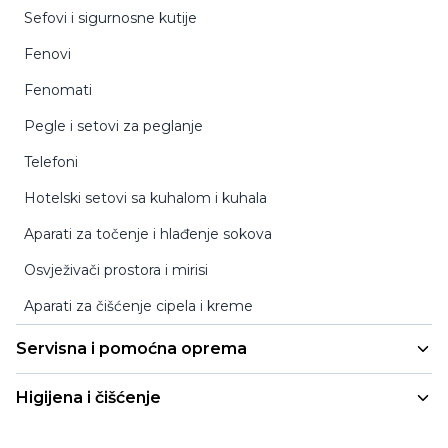
Prenosivi kreveti za bebe
Sefovi i sigurnosne kutije
Stolice za eksterijer sa rukonaslonom
Krevet-fotelja 2/1
Fenovi
Barske stolice za eksterijer
Fenomati
Stolovi za eksterijer
Pegle i setovi za peglanje
Barski stolovi za eksterijer
Telefoni
Garniture za eksterijer
Hotelski setovi sa kuhalom i kuhala
Svadbene stolice
Aparati za točenje i hlađenje sokova
Stolice za čekaonicu
Osvježivači prostora i mirisi
Stolići
Aparati za čišćenje cipela i kreme
Ležaljke
Servisna i pomoćna oprema
Podmetači za stolice
Kolica za sobarice
Noge za stolove
Higijena i čišćenje
Kolica za čišćenje i odvoz otpada
Usisivači za suho usisavanje