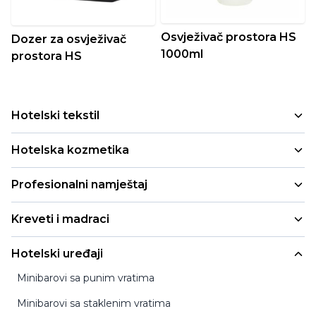
Osvježivač prostora HS
Dozer za osvježivač
1000ml
prostora HS
Hotelski tekstil
Peškiri
Hotelska kozmetika
Jastuci i jorgani
Mala pakovanja
Profesionalni namještaj
Deke i prekrivači
Refill i cartridge pakovanja
Stolice za enterijer
Posteljina
Kreveti i madraci
Profesionalna pakovanja
Stolice za enterijer sa rukonaslonom
Bademantili
Hotelski kreveti
Dispanzeri
Hotelski uređaji
Barske stolice za enterijer
Papuče
Madraci
Hotelska higijena
Minibarovi sa punim vratima
Stolovi za enterijer
Pomoćni mobilni kreveti
ECO kozmetika i higijena
Minibarovi sa staklenim vratima
Stolice za eksterijer