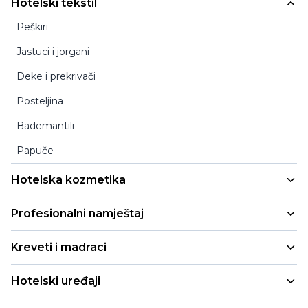
Hotelski tekstil
Peškiri
Jastuci i jorgani
Deke i prekrivači
Posteljina
Bademantili
Papuče
Hotelska kozmetika
Mala pakovanja
Profesionalni namještaj
Refill i cartridge pakovanja
Stolice za enterijer
Kreveti i madraci
Profesionalna pakovanja
Stolice za enterijer sa rukonaslonom
Hotelski kreveti
Dispanzeri
Hotelski uređaji
Barske stolice za enterijer
Madraci
Hotelska higijena
Minibarovi sa punim vratima