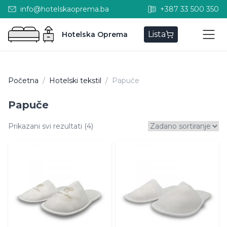
info@hotelskaoprema.ba
+387 33 500 350
Lista
Hotelska Oprema
Početna
/
Hotelski tekstil
/
Papuče
Papuče
Prikazani svi rezultati (4)