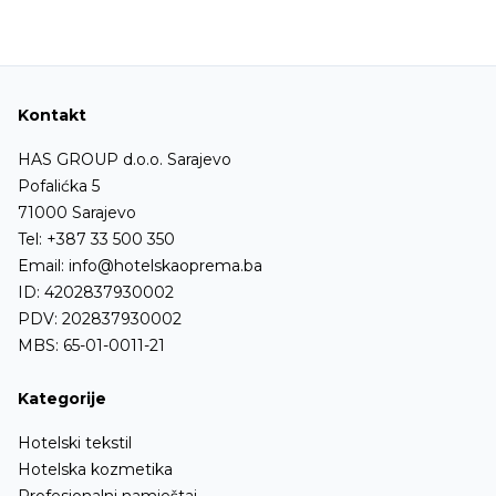
Stolići
Garderobni ormari
Aparati za čišćenje cipela i kreme
Ležaljke
Stubovi i barijere
Podmetači za stolice
Stalci za presvlačenje
Kontakt
Noge za stolove
Kupatilska oprema
HAS GROUP d.o.o. Sarajevo
Ofingeri
Pofalićka 5
71000 Sarajevo
Ostalo
Tel:
+387 33 500 350
Email:
info@hotelskaoprema.ba
ID: 4202837930002
PDV: 202837930002
MBS: 65-01-0011-21
Kategorije
Hotelski tekstil
Hotelska kozmetika