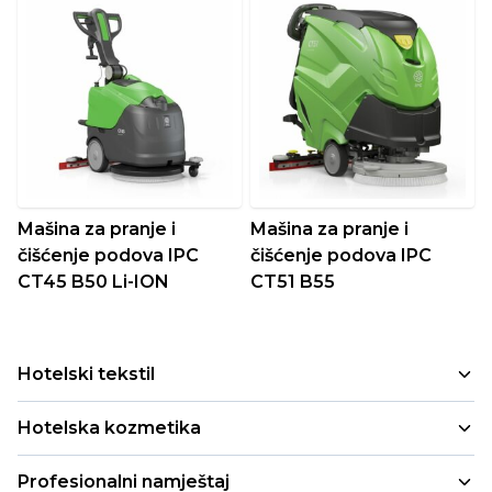
Mašina za pranje i
Mašina za pranje i
čišćenje podova IPC
čišćenje podova IPC
CT45 B50 Li-ION
CT51 B55
Hotelski tekstil
Peškiri
Hotelska kozmetika
Jastuci i jorgani
Mala pakovanja
Profesionalni namještaj
Deke i prekrivači