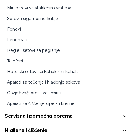
Stolovi za enterijer
Pomoćni mobilni kreveti
ECO kozmetika i higijena
Minibarovi sa staklenim vratima
Stolice za eksterijer
Prenosivi kreveti za bebe
Sefovi i sigurnosne kutije
Stolice za eksterijer sa rukonaslonom
Krevet-fotelja 2/1
Fenovi
Barske stolice za eksterijer
Fenomati
Stolovi za eksterijer
Pegle i setovi za peglanje
Barski stolovi za eksterijer
Telefoni
Garniture za eksterijer
Hotelski setovi sa kuhalom i kuhala
Svadbene stolice
Aparati za točenje i hlađenje sokova
Stolice za čekaonicu
Osvježivači prostora i mirisi
Stolići
Aparati za čišćenje cipela i kreme
Ležaljke
Servisna i pomoćna oprema
Podmetači za stolice
Kolica za sobarice
Noge za stolove
Higijena i čišćenje