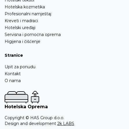
Hotelski tekstil
Ostalo
Hotelska kozmetika
Profesionalni namještaj
Kreveti i madraci
Hotelski uređaji
Servisna i pomoćna oprema
Higijena i čišćenje
Stranice
Upit za ponudu
Kontakt
O nama
Hotelska Oprema
Copyright © HAS Group d.o.o.
Design and development
2k LABS