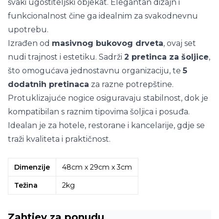
svaki ugostiteljski objekat. Elegantan dizajn i
funkcionalnost čine ga idealnim za svakodnevnu
upotrebu.
Izrađen od
masivnog bukovog drveta
, ovaj set
nudi trajnost i estetiku. Sadrži
2 pretinca za šoljice
,
što omogućava jednostavnu organizaciju, te
5
dodatnih pretinaca
za razne potrepštine.
Protuklizajuće nogice osiguravaju stabilnost, dok je
kompatibilan s raznim tipovima šoljica i posuđa.
Idealan je za hotele, restorane i kancelarije, gdje se
traži kvaliteta i praktičnost.
Dimenzije
48cm x 29cm x 3cm
Težina
2kg
Zahtjev za ponudu