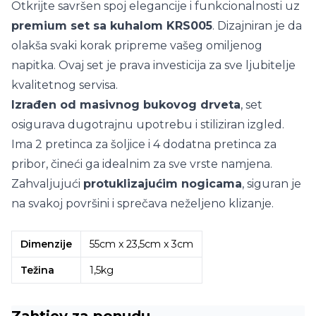
Otkrijte savršen spoj elegancije i funkcionalnosti uz
premium set sa kuhalom KRS005
. Dizajniran je da
olakša svaki korak pripreme vašeg omiljenog
napitka. Ovaj set je prava investicija za sve ljubitelje
kvalitetnog servisa.
Izrađen od masivnog bukovog drveta
, set
osigurava dugotrajnu upotrebu i stiliziran izgled.
Ima 2 pretinca za šoljice i 4 dodatna pretinca za
pribor, čineći ga idealnim za sve vrste namjena.
Zahvaljujući
protuklizajućim nogicama
, siguran je
na svakoj površini i sprečava neželjeno klizanje.
Dimenzije
55cm x 23,5cm x 3cm
Težina
1,5kg
Zahtjev za ponudu