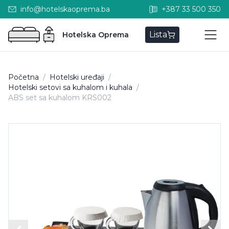
info@hotelskaoprema.ba
+387 33 500 350
Lista
Hotelska Oprema
Početna
/
Hotelski uređaji
/
Hotelski setovi sa kuhalom i kuhala
/
ABS set sa kuhalom KRS002