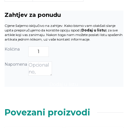
Zahtjev za ponudu
Cijene šaljemo isključivo na zahtjev. Kako bismo vam olakšali slanje
upita preporučujemo da koristite opciju ispod (
Dodaj u listu
) za sve
artikle koji vas zanimaju. Nakon toga nam možete poslati listu spašenih
artikala jednim klikom, uz vaše kontakt informacije.
Količina
Napomena
Dodaj u listu
Povezani proizvodi