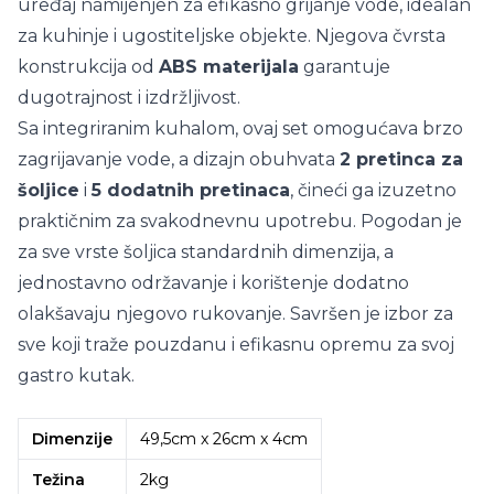
uređaj namijenjen za efikasno grijanje vode, idealan
za kuhinje i ugostiteljske objekte. Njegova čvrsta
konstrukcija od
ABS materijala
garantuje
dugotrajnost i izdržljivost.
Sa integriranim kuhalom, ovaj set omogućava brzo
zagrijavanje vode, a dizajn obuhvata
2 pretinca za
šoljice
i
5 dodatnih pretinaca
, čineći ga izuzetno
praktičnim za svakodnevnu upotrebu. Pogodan je
za sve vrste šoljica standardnih dimenzija, a
jednostavno održavanje i korištenje dodatno
olakšavaju njegovo rukovanje. Savršen je izbor za
sve koji traže pouzdanu i efikasnu opremu za svoj
gastro kutak.
Dimenzije
49,5cm x 26cm x 4cm
Težina
2kg