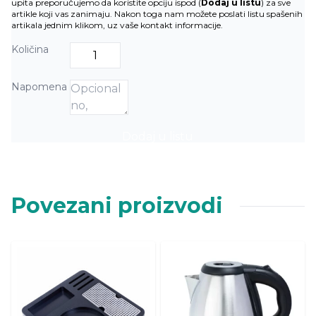
upita preporučujemo da koristite opciju ispod (
Dodaj u listu
) za sve
artikle koji vas zanimaju. Nakon toga nam možete poslati listu spašenih
artikala jednim klikom, uz vaše kontakt informacije.
Količina
Napomena
Dodaj u listu
Povezani proizvodi