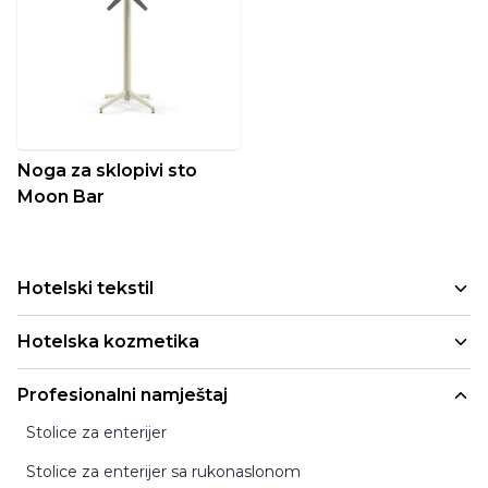
Noga za sklopivi sto
Moon Bar
Hotelski tekstil
Peškiri
Hotelska kozmetika
Jastuci i jorgani
Mala pakovanja
Profesionalni namještaj
Deke i prekrivači
Refill i cartridge pakovanja
Stolice za enterijer
Posteljina
Profesionalna pakovanja
Stolice za enterijer sa rukonaslonom
Bademantili