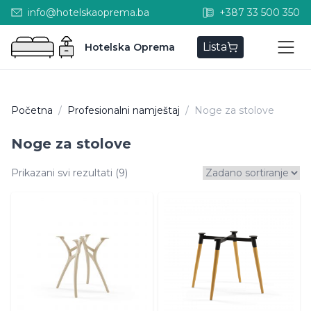
info@hotelskaoprema.ba
+387 33 500 350
Lista
Hotelska Oprema
Početna
/
Profesionalni namještaj
/
Noge za stolove
Noge za stolove
Prikazani svi rezultati (9)