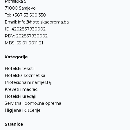
Pofalićka 5
Aparati za točenje i hlađenje sokova
Kante za reciklirani otpad
71000 Sarajevo
Osvježivači prostora i mirisi
Tel:
+387 33 500 350
Garderobni ormari
Email:
info@hotelskaoprema.ba
Aparati za čišćenje cipela i kreme
Stubovi i barijere
ID: 4202837930002
PDV: 202837930002
Stalci za presvlačenje
MBS: 65-01-0011-21
Kupatilska oprema
Kategorije
Ofingeri
Hotelski tekstil
Ostalo
Hotelska kozmetika
Profesionalni namještaj
Kreveti i madraci
Hotelski uređaji
Servisna i pomoćna oprema
Higijena i čišćenje
Stranice