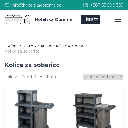
info@hotelskaoprema.ba
+387 33 500 350
Lista
Hotelska Oprema
Početna
/
Servisna i pomoćna oprema
/
Kolica za sobarice
Kolica za sobarice
Prikaz 1–12 od 16 rezultata