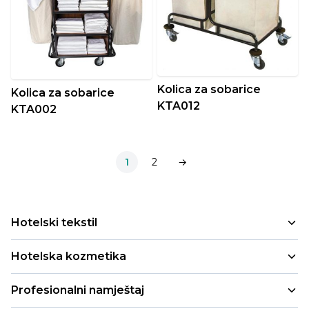
Kolica za sobarice
Kolica za sobarice
KTA012
KTA002
1
2
→
Hotelski tekstil
Peškiri
Hotelska kozmetika
Jastuci i jorgani
Mala pakovanja
Profesionalni namještaj
Deke i prekrivači
Refill i cartridge pakovanja