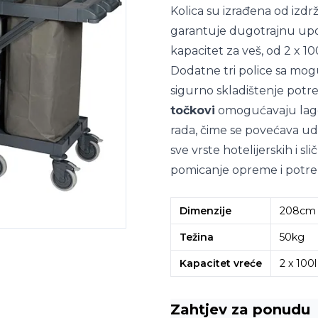
Kolica su izrađena od izdr
garantuje dugotrajnu upot
kapacitet za veš, od 2 x 100 
Dodatne tri police sa m
sigurno skladištenje potr
točkovi
omogućavaju lago
rada, čime se povećava udo
sve vrste hotelijerskih i s
pomicanje opreme i potre
Dimenzije
208cm 
Težina
50kg
Kapacitet vreće
2 x 100l
Zahtjev za ponudu