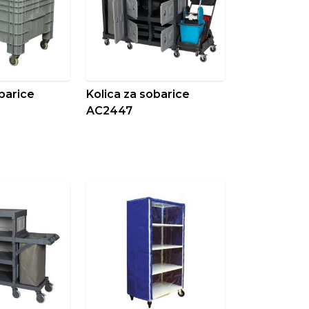
obarice
Kolica za sobarice
AC2447