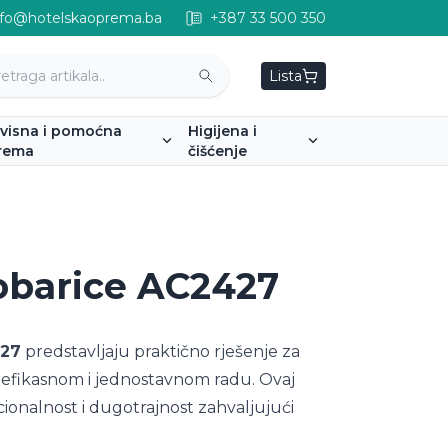
nfo@hotelskaoprema.ba
+387 33 500 350
Lista
rvisna i pomoćna
Higijena i
rema
čišćenje
sobarice AC2427
427
predstavljaju praktično rješenje za
a efikasnom i jednostavnom radu. Ovaj
onalnost i dugotrajnost zahvaljujući