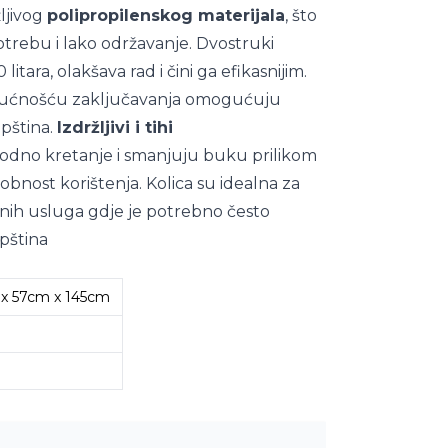
žljivog
polipropilenskog materijala
, što
rebu i lako održavanje. Dvostruki
litara, olakšava rad i čini ga efikasnijim.
ogućnošću zaključavanja omogućuju
epština.
Izdržljivi i tihi
dno kretanje i smanjuju buku prilikom
bnost korištenja. Kolica su idealna za
ličnih usluga gdje je potrebno često
pština
x 57cm x 145cm