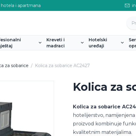
 hotela i apartmana
i
fesionalni
Kreveti i
Hotelski
Se
ještaj
madraci
uređaji
op
ca za sobarice
/
Kolica za sobarice AC2427
Kolica za 
Kolica za sobarice AC2
hotelijerstvo, namijenjen
proizvod kombinuje funkci
kvalitetnim materijalima.