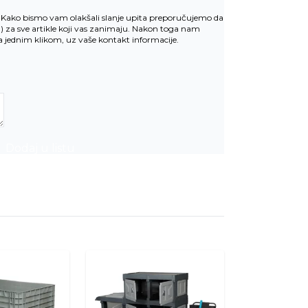
v. Kako bismo vam olakšali slanje upita preporučujemo da
u
) za sve artikle koji vas zanimaju. Nakon toga nam
la jednim klikom, uz vaše kontakt informacije.
Dodaj u listu