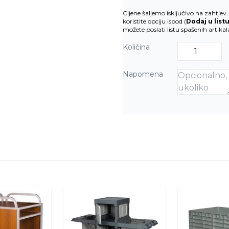
Cijene šaljemo isključivo na zahtje
koristite opciju ispod (
Dodaj u list
možete poslati listu spašenih artika
Količina
Napomena