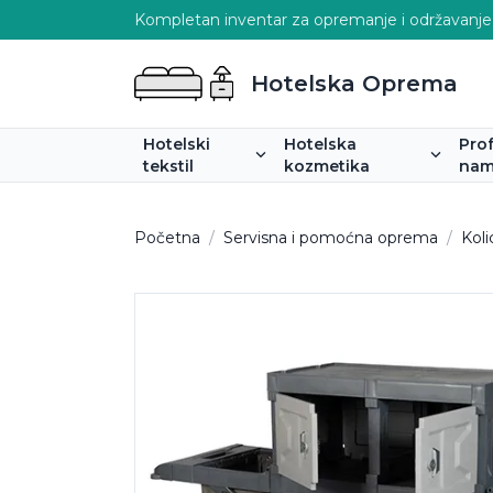
Kompletan inventar za opremanje i održavanje
Hotelska Oprema
Hotelski
Hotelska
Pro
tekstil
kozmetika
nam
Početna
/
Servisna i pomoćna oprema
/
Koli