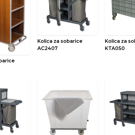
Kolica za sobarice
Kolica za s
AC2407
KTA050
barice