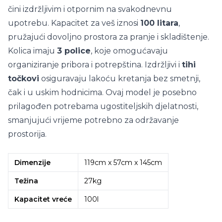
čini izdržljivim i otpornim na svakodnevnu
upotrebu. Kapacitet za veš iznosi
100 litara
,
pružajući dovoljno prostora za pranje i skladištenje.
Kolica imaju
3 police
, koje omogućavaju
organiziranje pribora i potrepština. Izdržljivi i
tihi
točkovi
osiguravaju lakoću kretanja bez smetnji,
čak i u uskim hodnicima. Ovaj model je posebno
prilagođen potrebama ugostiteljskih djelatnosti,
smanjujući vrijeme potrebno za održavanje
prostorija.
Dimenzije
119cm x 57cm x 145cm
Težina
27kg
Kapacitet vreće
100l