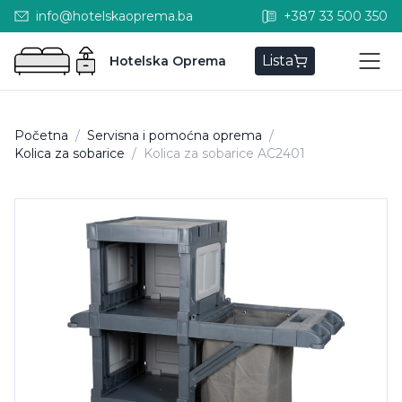
info@hotelskaoprema.ba
+387 33 500 350
Lista
Hotelska Oprema
Početna
/
Servisna i pomoćna oprema
/
Kolica za sobarice
/
Kolica za sobarice AC2401