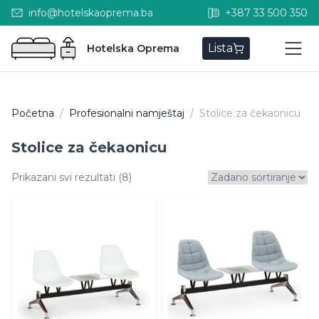
info@hotelskaoprema.ba
+387 33 500 350
Lista
Hotelska Oprema
Početna
/
Profesionalni namještaj
/
Stolice za čekaonicu
Stolice za čekaonicu
Prikazani svi rezultati (8)