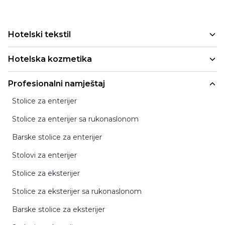
Hotelski tekstil
Peškiri
Hotelska kozmetika
Jastuci i jorgani
Mala pakovanja
Profesionalni namještaj
Deke i prekrivači
Refill i cartridge pakovanja
Stolice za enterijer
Posteljina
Profesionalna pakovanja
Stolice za enterijer sa rukonaslonom
Bademantili
Dispanzeri
Barske stolice za enterijer
Papuče
Hotelska higijena
Stolovi za enterijer
ECO kozmetika i higijena
Stolice za eksterijer
Stolice za eksterijer sa rukonaslonom
Barske stolice za eksterijer