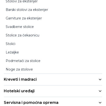
Stolovi za eksterijer
Barski stolovi za eksterijer
Garniture za eksterijer
Svadbene stolice
Stolice za čekaonicu
Stolići
Ležaljke
Podmetači za stolice
Noge za stolove
Kreveti i madraci
Hotelski kreveti
Hotelski uređaji
Madraci
Minibarovi sa punim vratima
Servisna i pomoćna oprema
Pomoćni mobilni kreveti