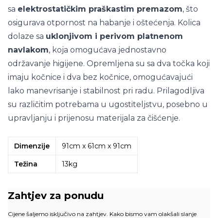
sa
elektrostatičkim praškastim premazom
, što
osigurava otpornost na habanje i oštećenja. Kolica
dolaze sa
uklonjivom i perivom platnenom
navlakom
, koja omogućava jednostavno
održavanje higijene. Opremljena su sa dva točka koji
imaju kočnice i dva bez kočnice, omogućavajući
lako manevrisanje i stabilnost pri radu. Prilagodljiva
su različitim potrebama u ugostiteljstvu, posebno u
upravljanju i prijenosu materijala za čišćenje.
Dimenzije
91cm x 61cm x 91cm
Težina
13kg
Zahtjev za ponudu
Cijene šaljemo isključivo na zahtjev. Kako bismo vam olakšali slanje