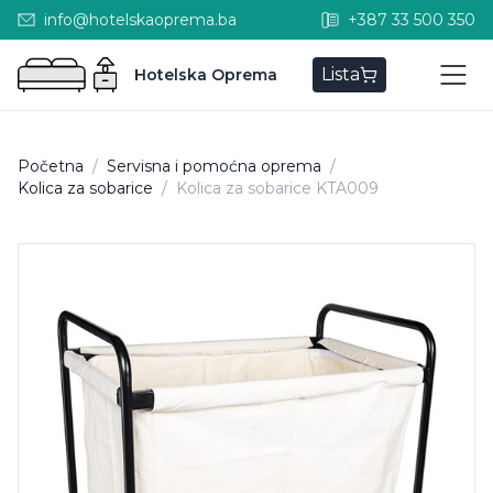
info@hotelskaoprema.ba
+387 33 500 350
Lista
Hotelska Oprema
Početna
/
Servisna i pomoćna oprema
/
Kolica za sobarice
/
Kolica za sobarice KTA009