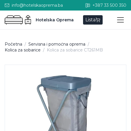
info@hotelskaoprema.ba
+387 33 500 350
Lista
Hotelska Oprema
Početna
/
Servisna i pomoćna oprema
/
Kolica za sobarice
/
Kolica za sobarice CT261MB