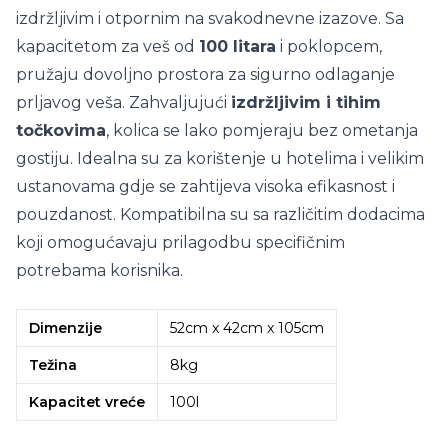
izdržljivim i otpornim na svakodnevne izazove. Sa
kapacitetom za veš od
100 litara
i poklopcem,
pružaju dovoljno prostora za sigurno odlaganje
prljavog veša. Zahvaljujući
izdržljivim i tihim
točkovima
, kolica se lako pomjeraju bez ometanja
gostiju. Idealna su za korištenje u hotelima i velikim
ustanovama gdje se zahtijeva visoka efikasnost i
pouzdanost. Kompatibilna su sa različitim dodacima
koji omogućavaju prilagodbu specifičnim
potrebama korisnika.
Dimenzije
52cm x 42cm x 105cm
Težina
8kg
Kapacitet vreće
100l