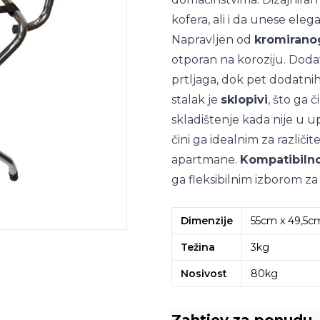
kofera, ali i da unese elega
Napravljen od
kromirano
otporan na koroziju. Dod
prtljaga, dok pet dodatnih 
stalak je
sklopivi
, što ga 
skladištenje kada nije u 
čini ga idealnim za različit
apartmane.
Kompatibiln
ga fleksibilnim izborom za 
Dimenzije
55cm x 49,5c
Težina
3kg
Nosivost
80kg