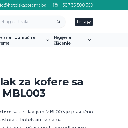
nfo@hotelskaoprema.ba
+387 33 500 350
Lista
rvisna i pomoćna
Higijena i
rema
čišćenje
lak za kofere sa
m MBL003
ofere
sa uzglavljem MBL003 je praktično
rostora u hotelskim sobama ili
n je da omogući jednostavno odlaganje