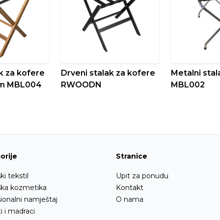
k za kofere
Drveni stalak za kofere
Metalni stal
jem MBL004
RWOODN
MBL002
orije
Stranice
ki tekstil
Upit za ponudu
ska kozmetika
Kontakt
ionalni namještaj
O nama
i i madraci