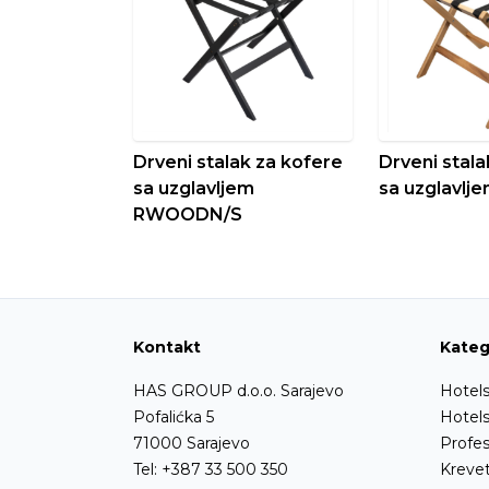
Drveni stalak za kofere
Drveni stala
sa uzglavljem
sa uzglavl
RWOODN/S
Kontakt
Kateg
HAS GROUP d.o.o. Sarajevo
Hotels
Pofalićka 5
Hotel
71000 Sarajevo
Profes
Tel:
+387 33 500 350
Krevet