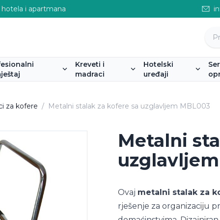
 hotela i apartmana
i
fesionalni
Kreveti i
Hotelski
Se
ještaj
madraci
uređaji
op
ci za kofere
/
Metalni stalak za kofere sa uzglavljem MBL003
Metalni sta
uzglavlje
Ovaj
metalni stalak za k
rješenje za organizaciju p
domaćinstvima. Dizajnira