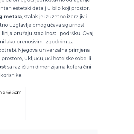
ntan estetski detalj u bilo koji prostor.
g metala
, stalak je izuzetno izdržljiv i
atno uzglavlje omogućava sigurnost
linija pružaju stabilnost i podršku. Ovaj
čini lako prenosivim i zgodnim za
upotrebi. Njegova univerzalna primjena
e prostore, uključujući hotelske sobe ili
ost
sa različitim dimenzijama kofera čini
korisnike.
m x 68,5cm