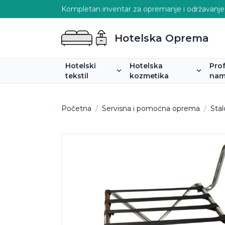
Kompletan inventar za opremanje i održavanje
Hotelska Oprema
Hotelski
Hotelska
Pro
tekstil
kozmetika
nam
Početna
/
Servisna i pomoćna oprema
/
Stal