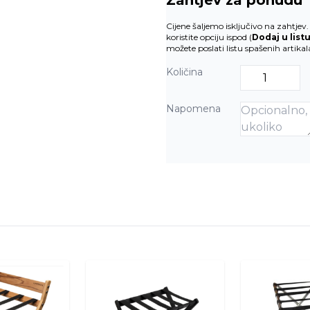
Zahtjev za ponudu
Cijene šaljemo isključivo na zahtje
koristite opciju ispod (
Dodaj u list
možete poslati listu spašenih artika
Količina
Napomena