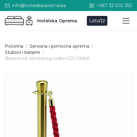
info@hotelskaoprema.ba
+387 33 500 350
Lista
Hotelska Oprema
Početna
/
Servisna i pomoćna oprema
/
Stubovi i barijere
/
Barijera od satiniranog čelika COLONNA