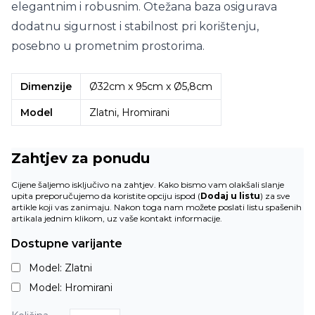
elegantnim i robusnim. Otežana baza osigurava
dodatnu sigurnost i stabilnost pri korištenju,
posebno u prometnim prostorima.
Dimenzije
Ø32cm x 95cm x Ø5,8cm
Model
Zlatni, Hromirani
Zahtjev za ponudu
Cijene šaljemo isključivo na zahtjev. Kako bismo vam olakšali slanje
upita preporučujemo da koristite opciju ispod (
Dodaj u listu
) za sve
artikle koji vas zanimaju. Nakon toga nam možete poslati listu spašenih
artikala jednim klikom, uz vaše kontakt informacije.
Dostupne varijante
Model: Zlatni
Model: Hromirani