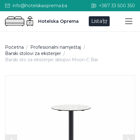
info@hotelskaoprema.ba
+387 33 500 350
Lista
Hotelska Oprema
Početna
/
Profesionalni namještaj
/
Barski stolovi za eksterijer
/
Barski sto za eksterijer sklopivi Moon-C Bar