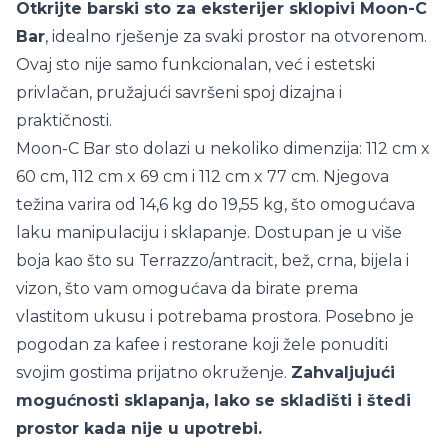
Otkrijte barski sto za eksterijer sklopivi Moon-C
Bar
, idealno rješenje za svaki prostor na otvorenom.
Ovaj sto nije samo funkcionalan, već i estetski
privlačan, pružajući savršeni spoj dizajna i
praktičnosti.
Moon-C Bar sto dolazi u nekoliko dimenzija: 112 cm x
60 cm, 112 cm x 69 cm i 112 cm x 77 cm. Njegova
težina varira od 14,6 kg do 19,55 kg, što omogućava
laku manipulaciju i sklapanje. Dostupan je u više
boja kao što su Terrazzo/antracit, bež, crna, bijela i
vizon, što vam omogućava da birate prema
vlastitom ukusu i potrebama prostora. Posebno je
pogodan za kafee i restorane koji žele ponuditi
svojim gostima prijatno okruženje.
Zahvaljujući
mogućnosti sklapanja, lako se skladišti i štedi
prostor kada nije u upotrebi.