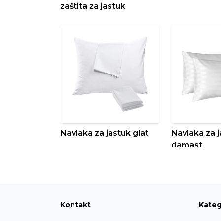
zaštita za jastuk
Navlaka za jastuk glat
Navlaka za j
damast
Kontakt
Kateg