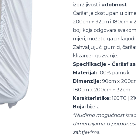
izdržljivost i
udobnost
.
Čaršaf je dostupan u dim
200cm + 32cm i 180cm x 20
boji koja odgovara svako
mjeri, možete ga prilagodi
Zahvaljujući gumici, čarša
klizanje i gužvanje.
Specifikacije – Čaršaf 
Materijal:
100% pamuk
Dimenzije:
90cm x 200cm
180cm x 200cm + 32cm
Karakteristike:
160TC | 2
Boja:
bijela
*Nudimo mogućnost izrade 
dimenzijama, u potpunost
zahtjevima.