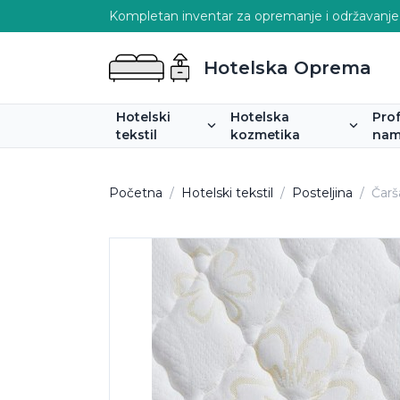
Kompletan inventar za opremanje i održavanje
Hotelska Oprema
Hotelski
Hotelska
Pro
tekstil
kozmetika
nam
Početna
/
Hotelski tekstil
/
Posteljina
/
Čarš