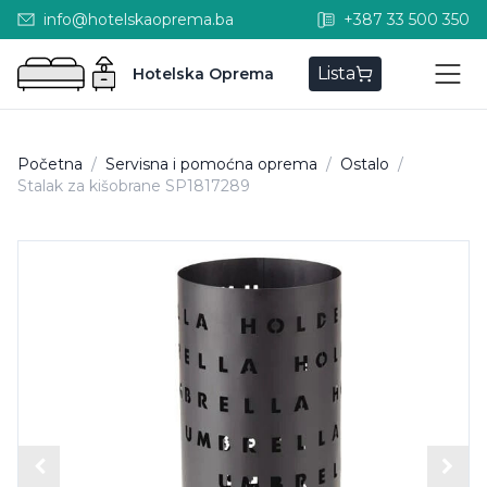
info@hotelskaoprema.ba
+387 33 500 350
Lista
Hotelska Oprema
Početna
/
Servisna i pomoćna oprema
/
Ostalo
/
Stalak za kišobrane SP1817289