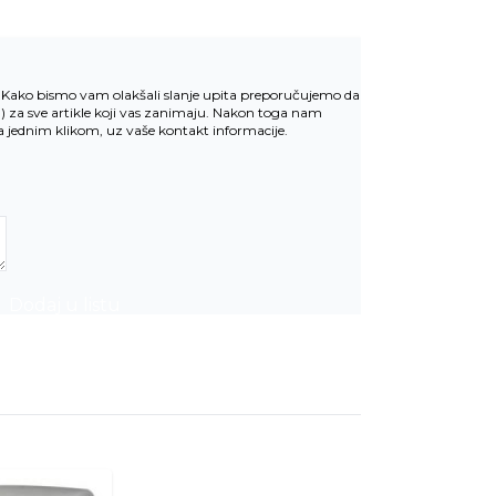
v. Kako bismo vam olakšali slanje upita preporučujemo da
u
) za sve artikle koji vas zanimaju. Nakon toga nam
la jednim klikom, uz vaše kontakt informacije.
Dodaj u listu