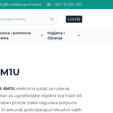
nfo@hotelskaoprema.ba
+387 33 500 350
Lista
rvisna i pomoćna
Higijena i
rema
čišćenje
AM1U
t AM1U
, električni sušač za ruke sa
ran za ugostiteljske objekte koji traže stil
snažan protok zraka osigurava potpuno
10 sekundi, poboljšavajući iskustvo vaših