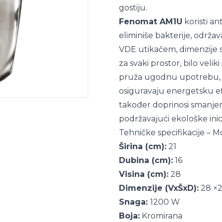
gostiju.
Fenomat AM1U
koristi an
eliminiše bakterije, održa
VDE utikačem, dimenzije su
za svaki prostor, bilo veli
pruža ugodnu upotrebu, 
osiguravaju energetsku ef
također doprinosi smanjen
podržavajući ekološke inic
Tehničke specifikacije – 
Širina (cm):
21
Dubina (cm):
16
Visina (cm):
28
Dimenzije (VxŠxD):
28 ×2
Snaga:
1200 W
Boja:
Kromirana