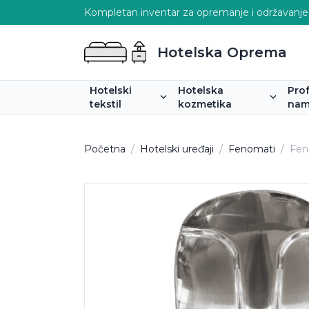
Kompletan inventar za opremanje i održavanje
Hotelska Oprema
Hotelski
Hotelska
Pro
tekstil
kozmetika
nam
Početna
/
Hotelski uređaji
/
Fenomati
/
Fen