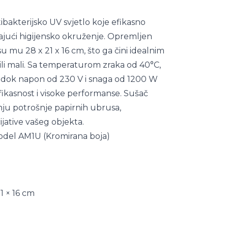
tibakterijsko UV svjetlo koje efikasno
vajući higijensko okruženje. Opremljen
 mu 28 x 21 x 16 cm, što ga čini idealnim
ki ili mali. Sa temperaturom zraka od 40°C,
dok napon od 230 V i snaga od 1200 W
ikasnost i visoke performanse. Sušač
ju potrošnje papirnih ubrusa,
ijative vašeg objekta.
Model AM1U (Kromirana boja)
1 × 16 cm