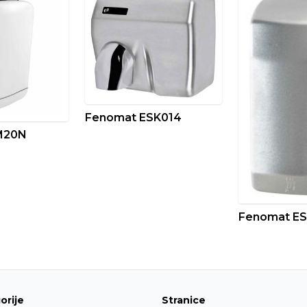
Fenomat ESK014
M20N
Fenomat ES
orije
Stranice