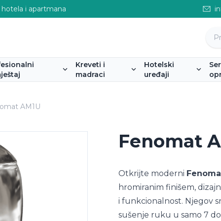
 hotela i apartmana
i
fesionalni
Kreveti i
Hotelski
Se
ještaj
madraci
uređaji
op
omat AM1U
Fenomat 
Otkrijte moderni
Fenoma
hromiranim finišem, dizajni
i funkcionalnost. Njegov 
sušenje ruku u samo 7 do 