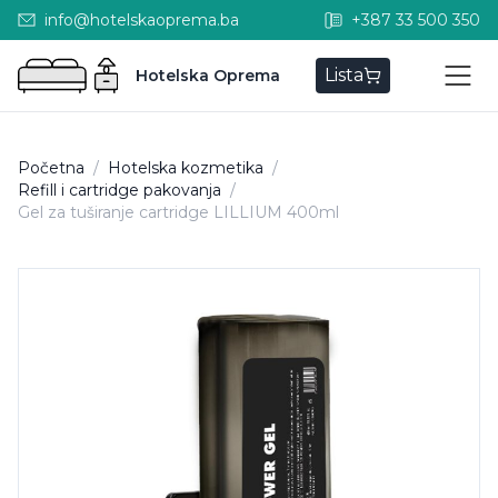
info@hotelskaoprema.ba
+387 33 500 350
Lista
Hotelska Oprema
Početna
/
Hotelska kozmetika
/
Refill i cartridge pakovanja
/
Gel za tuširanje cartridge LILLIUM 400ml