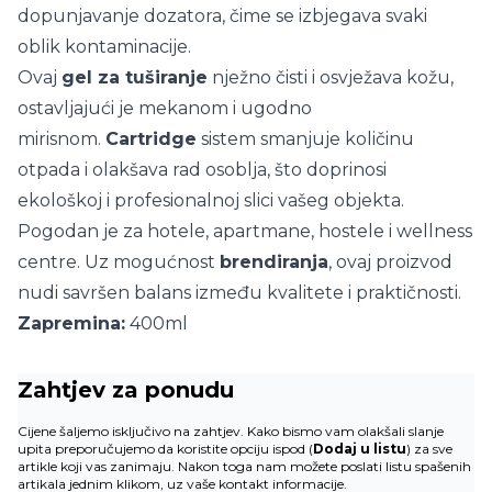
dopunjavanje dozatora, čime se izbjegava svaki
oblik kontaminacije.
Ovaj
gel za tuširanje
nježno čisti i osvježava kožu,
ostavljajući je mekanom i ugodno
mirisnom.
Cartridge
sistem smanjuje količinu
otpada i olakšava rad osoblja, što doprinosi
ekološkoj i profesionalnoj slici vašeg objekta.
Pogodan je za hotele, apartmane, hostele i wellness
centre. Uz mogućnost
brendiranja
, ovaj proizvod
nudi savršen balans između kvalitete i praktičnosti.
Zapremina:
400ml
Zahtjev za ponudu
Cijene šaljemo isključivo na zahtjev. Kako bismo vam olakšali slanje
upita preporučujemo da koristite opciju ispod (
Dodaj u listu
) za sve
artikle koji vas zanimaju. Nakon toga nam možete poslati listu spašenih
artikala jednim klikom, uz vaše kontakt informacije.