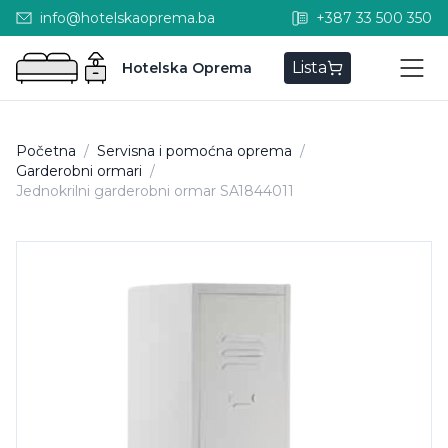
info@hotelskaoprema.ba
+387 33 500 350
Lista
Hotelska Oprema
Početna
/
Servisna i pomoćna oprema
/
Garderobni ormari
/
Jednokrilni garderobni ormar SA1844011