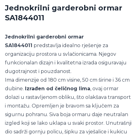
Jednokrilni garderobni ormar
SA1844011
Jednokrilni garderobni ormar
SA1844011
predstavlja idealno rješenje za
organizaciju prostora u svlačionicama. Njegov
funkcionalan dizajn i kvalitetna izrada osiguravaju
dugotrajnost i pouzdanost.
Ima dimenzije od 180 cm visine, 50 cm širine i 36 cm
dubine.
Izrađen od čeličnog lima
, ovaj ormar
dolazi u rastavljenom obliku, što olakšava transport
i montažu. Opremljen je bravom sa ključem za
sigurnu pohranu. Siva boja ormaru daje neutralan
izgled koji se lako uklapa u svaki prostor. Unutrašnji
dio sadrži gornju policu, šipku za vješalice i kukicu