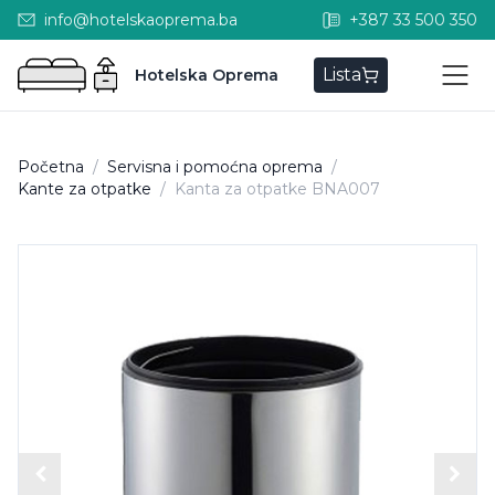
info@hotelskaoprema.ba
+387 33 500 350
Lista
Hotelska Oprema
Početna
/
Servisna i pomoćna oprema
/
Kante za otpatke
/
Kanta za otpatke BNA007