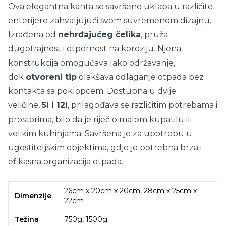
Ova elegantna kanta se savršeno uklapa u različite
enterijere zahvaljujući svom suvremenom dizajnu.
Izrađena od
nehrđajućeg čelika
, pruža
dugotrajnost i otpornost na koroziju. Njena
konstrukcija omogućava lako održavanje,
dok
otvoreni tip
olakšava odlaganje otpada bez
kontakta sa poklopcem. Dostupna u dvije
veličine,
5l i 12l
, prilagođava se različitim potrebama i
prostorima, bilo da je riječ o malom kupatilu ili
velikim kuhinjama. Savršena je za upotrebu u
ugostiteljskim objektima, gdje je potrebna brza i
efikasna organizacija otpada.
26cm x 20cm x 20cm, 28cm x 25cm x
Dimenzije
22cm
Težina
750g, 1500g