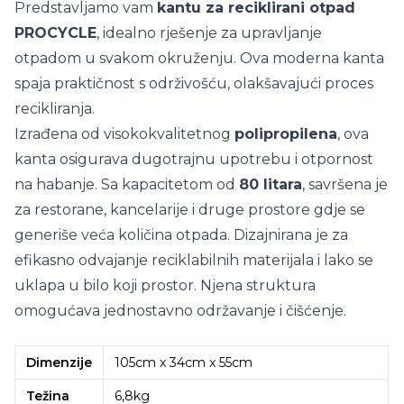
Predstavljamo vam
kantu za reciklirani otpad
PROCYCLE
, idealno rješenje za upravljanje
otpadom u svakom okruženju. Ova moderna kanta
spaja praktičnost s održivošću, olakšavajući proces
recikliranja.
Izrađena od visokokvalitetnog
polipropilena
, ova
kanta osigurava dugotrajnu upotrebu i otpornost
na habanje. Sa kapacitetom od
80 litara
, savršena je
za restorane, kancelarije i druge prostore gdje se
generiše veća količina otpada. Dizajnirana je za
efikasno odvajanje reciklabilnih materijala i lako se
uklapa u bilo koji prostor. Njena struktura
omogućava jednostavno održavanje i čišćenje.
Dimenzije
105cm x 34cm x 55cm
Težina
6,8kg