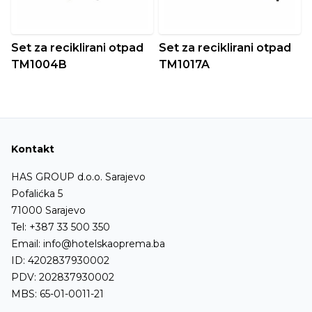
Set za reciklirani otpad
Set za reciklirani otpad
TM1004B
TM1017A
Kontakt
HAS GROUP d.o.o. Sarajevo
Pofalićka 5
71000 Sarajevo
Tel:
+387 33 500 350
Email:
info@hotelskaoprema.ba
ID: 4202837930002
PDV: 202837930002
MBS: 65-01-0011-21