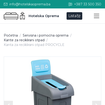
info@hotelskaoprema.ba
+387 33 500 350
Lista
Hotelska Oprema
Početna
/
Servisna i pomoćna oprema
/
Kante za reciklirani otpad
/
Kanta za reciklirani otpad PROCYCLE