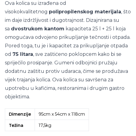
Ova kolica su izrađena od
visokokvalitetnog
polipropilenskog materijala
, što
im daje izdržljivost i dugotrajnost. Dizajnirana su
sa
dvostrukom kantom
kapaciteta 25 l + 25 l koja
omogućava odvojeno prikupljanje tečnosti i otpada.
Pored toga, tu je i kapacitet za prikupljanje otpada
od
75 litara
, sve zaštićeno poklopcem kako bi se
spriječilo prosipanje. Gumeni odbojnici pružaju
dodatnu zaštitu protiv udaraca, čime se produžava
vijek trajanja kolica. Ova kolica su savršena za
upotrebu u kafićima, restoranima i drugim gastro
objektima.
Dimenzije
95cm x 54cm x 118cm
Težina
17,5kg