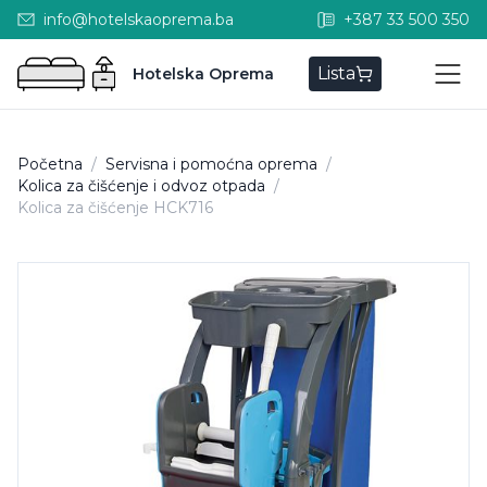
info@hotelskaoprema.ba
+387 33 500 350
Lista
Hotelska Oprema
Početna
/
Servisna i pomoćna oprema
/
Kolica za čišćenje i odvoz otpada
/
Kolica za čišćenje HCK716