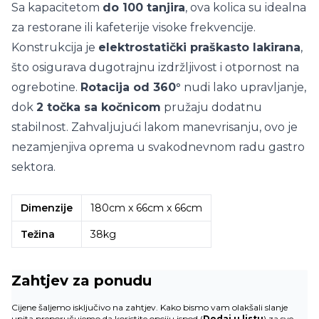
Sa kapacitetom
do 100 tanjira
, ova kolica su idealna
za restorane ili kafeterije visoke frekvencije.
Konstrukcija je
elektrostatički praškasto lakirana
,
što osigurava dugotrajnu izdržljivost i otpornost na
ogrebotine.
Rotacija od 360°
nudi lako upravljanje,
dok
2 točka sa kočnicom
pružaju dodatnu
stabilnost. Zahvaljujući lakom manevrisanju, ovo je
nezamjenjiva oprema u svakodnevnom radu gastro
sektora.
Dimenzije
180cm x 66cm x 66cm
Težina
38kg
Zahtjev za ponudu
Cijene šaljemo isključivo na zahtjev. Kako bismo vam olakšali slanje
upita preporučujemo da koristite opciju ispod (
Dodaj u listu
) za sve