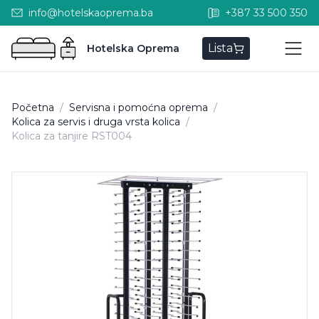
info@hotelskaoprema.ba
+387 33 500 350
Lista
Hotelska Oprema
Početna
/
Servisna i pomoćna oprema
/
Kolica za servis i druga vrsta kolica
/
Kolica za tanjire RST004