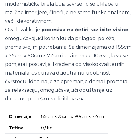
modernistička bijela boja savršeno se uklapa u
različite interijere, čineći je ne samo funkcionalnom,
već i dekorativnom.
Ova ležaljka je
podesiva na četiri različite visine
,
omogućavajući korisniku da prilagodi položaj
prema svojim potrebama. Sa dimenzijama od 185cm
x 25cm x 90cm x 72cm i težinom od 10,5kg, lako se
pomjera i postavlja. Izrađena od visokokvalitetnih
materijala, osigurava dugotrajnu udobnost i
čvrstoću. Idealna je za opremanje doma i prostora
za relaksaciju, omogućavajući opuštanje uz
dodatnu podršku različitih visina.
Dimenzije
185cm x 25cm x 90cm x 72cm
Težina
10,5kg