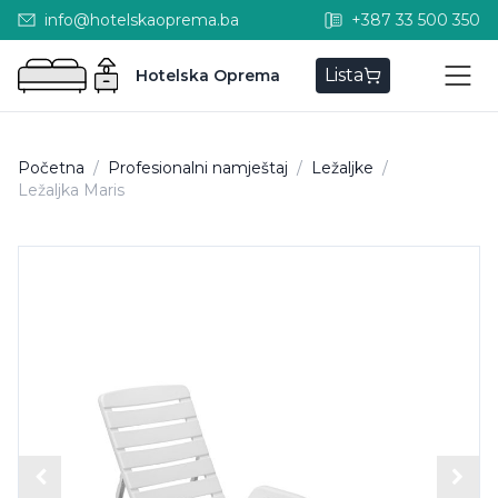
info@hotelskaoprema.ba
+387 33 500 350
Lista
Hotelska Oprema
Početna
/
Profesionalni namještaj
/
Ležaljke
/
Ležaljka Maris