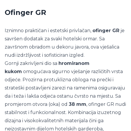
Ofinger GR
Iznimno praktičan i estetski privlačan,
ofinger GR
je
savršen dodatak za svaki hotelski ormar. Sa
završnom obradom u dekoru javora, ova vješalica
nudi izdržljivost i sofisticiran izgled.
Gornji zakrivljeni dio sa
hromiranom
kukom
omogućava sigurno vješanje različitih vrsta
odjeće. Prozirna protuklizna obloga na prečki i
strateški postavljeni zarezi na ramenima osiguravaju
da i teža i lakša odjeća ostanu čvrsto na mjestu. Sa
promjerom otvora (oka) od
38 mm
, ofinger GR nudi
stabilnost i funkcionalnost. Kombinacija izuzetnog
dizajna i visokokvalitetnih materijala čini ga
neizostavnim dijelom hotelskih garderoba,