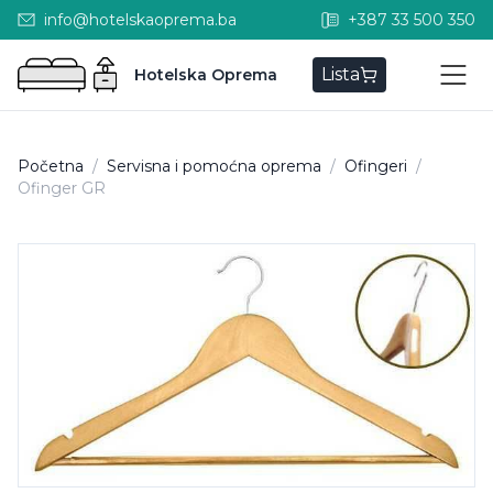
info@hotelskaoprema.ba
+387 33 500 350
Lista
Hotelska Oprema
Početna
/
Servisna i pomoćna oprema
/
Ofingeri
/
Ofinger GR