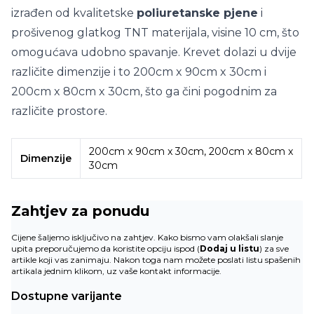
izrađen od kvalitetske
poliuretanske pjene
i
prošivenog glatkog TNT materijala, visine 10 cm, što
omogućava udobno spavanje. Krevet dolazi u dvije
različite dimenzije i to 200cm x 90cm x 30cm i
200cm x 80cm x 30cm, što ga čini pogodnim za
različite prostore.
200cm x 90cm x 30cm, 200cm x 80cm x
Dimenzije
30cm
Zahtjev za ponudu
Cijene šaljemo isključivo na zahtjev. Kako bismo vam olakšali slanje
upita preporučujemo da koristite opciju ispod (
Dodaj u listu
) za sve
artikle koji vas zanimaju. Nakon toga nam možete poslati listu spašenih
artikala jednim klikom, uz vaše kontakt informacije.
Dostupne varijante