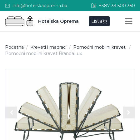
info@hotelskaoprema.ba
+387 33 500 350
Lista
Hotelska Oprema
Početna
/
Kreveti i madraci
/
Pomoćni mobilni kreveti
/
Pomoćni mobilni krevet BrandaLux