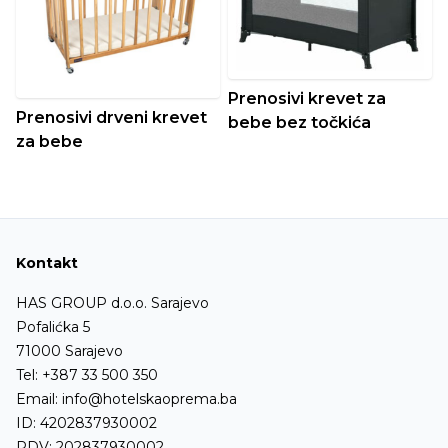
Prenosivi krevet za
Prenosivi drveni krevet
bebe bez točkića
za bebe
Kontakt
HAS GROUP d.o.o. Sarajevo
Pofalićka 5
71000 Sarajevo
Tel:
+387 33 500 350
Email:
info@hotelskaoprema.ba
ID: 4202837930002
PDV: 202837930002