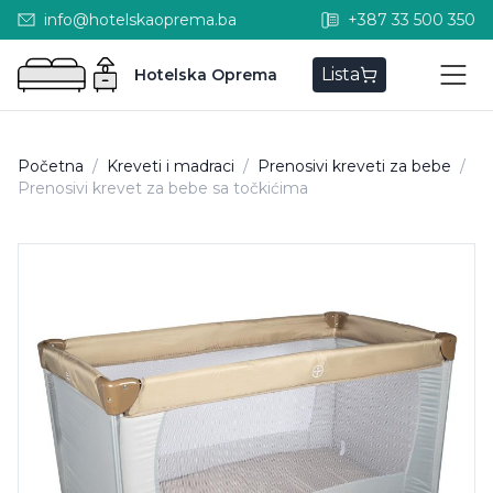
info@hotelskaoprema.ba
+387 33 500 350
Lista
Hotelska Oprema
Početna
/
Kreveti i madraci
/
Prenosivi kreveti za bebe
/
Prenosivi krevet za bebe sa točkićima