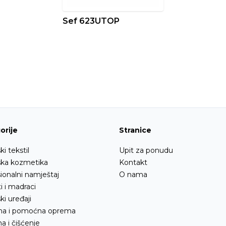
Sef 623UTOP
orije
Stranice
ki tekstil
Upit za ponudu
ska kozmetika
Kontakt
ionalni namještaj
O nama
i i madraci
ki uređaji
sna i pomoćna oprema
na i čišćenje