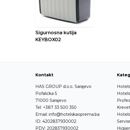
Sigurnosna kutija
KEYBOX02
Kontakt
Kateg
HAS GROUP d.o.o. Sarajevo
Hotels
Pofalićka 5
Hotel
71000 Sarajevo
Profes
Tel:
+387 33 500 350
Krevet
Email:
info@hotelskaoprema.ba
Hotels
ID: 4202837930002
Servi
PDV: 202837930002
Higije