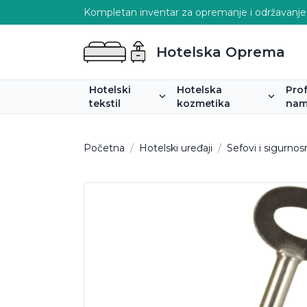
Kompletan inventar za opremanje i održavanje
Hotelska Oprema
Hotelski
Hotelska
Pro
tekstil
kozmetika
nam
Početna
/
Hotelski uređaji
/
Sefovi i sigurnos