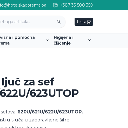
nfo@hotelskaoprema.ba
+387 33 500 350
Lista
rvisna i pomoćna
Higijena i
rema
čišćenje
ljuč za sef
/622U/623UTOP
 sefova:
620U/621U/622U/623UTOP.
isti u slučaju zaboravljene šifre,
vara elektronske brave.