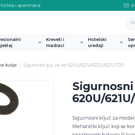
 hotela i apartmana
i
fesionalni
Kreveti i
Hotelski
Se
ještaj
madraci
uređaji
op
ne kutije
/
Sigurnosni ljuč za sef 620U/621U/622U/623UTOP
Sigurnosni 
620U/621U
Sigurnosni ključ za model
Mehanički ključ koji se kor
ispražnjenih baterija ili k