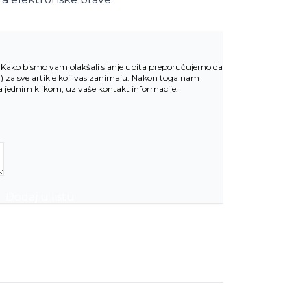
v. Kako bismo vam olakšali slanje upita preporučujemo da
u
) za sve artikle koji vas zanimaju. Nakon toga nam
la jednim klikom, uz vaše kontakt informacije.
Dodaj u listu