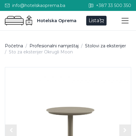
info@hotelskaoprema.ba
+387 33 500 350
Lista
Hotelska Oprema
Početna
/
Profesionalni namještaj
/
Stolovi za eksterijer
/
Sto za eksterijer Okrugli Moon