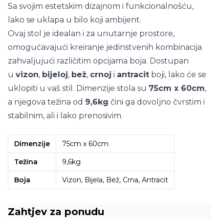
Sa svojim estetskim dizajnom i funkcionalnošću,
lako se uklapa u bilo koji ambijent.
Ovaj stol je idealan i za unutarnje prostore,
omogućavajući kreiranje jedinstvenih kombinacija
zahvaljujući različitim opcijama boja. Dostupan
u
vizon
,
bijeloj
,
bež
,
crnoj
i
antracit
boji, lako će se
uklopiti u vaš stil. Dimenzije stola su
75cm x 60cm
,
a njegova težina od
9,6kg
čini ga dovoljno čvrstim i
stabilnim, ali i lako prenosivim.
Dimenzije
75cm x 60cm
Težina
9,6kg
Boja
Vizon, Bijela, Bež, Crna, Antracit
Zahtjev za ponudu