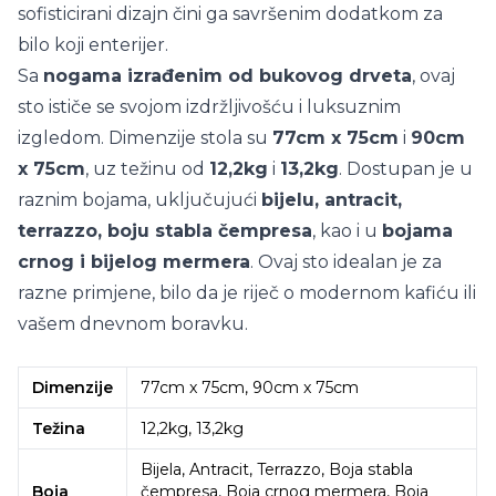
sofisticirani dizajn čini ga savršenim dodatkom za
bilo koji enterijer.
Sa
nogama izrađenim od bukovog drveta
, ovaj
sto ističe se svojom izdržljivošću i luksuznim
izgledom. Dimenzije stola su
77cm x 75cm
i
90cm
x 75cm
, uz težinu od
12,2kg
i
13,2kg
. Dostupan je u
raznim bojama, uključujući
bijelu, antracit,
terrazzo, boju stabla čempresa
, kao i u
bojama
crnog i bijelog mermera
. Ovaj sto idealan je za
razne primjene, bilo da je riječ o modernom kafiću ili
vašem dnevnom boravku.
Dimenzije
77cm x 75cm, 90cm x 75cm
Težina
12,2kg, 13,2kg
Bijela, Antracit, Terrazzo, Boja stabla
Boja
čempresa, Boja crnog mermera, Boja