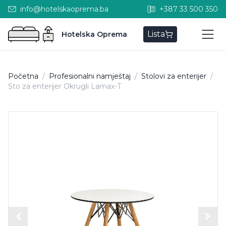
info@hotelskaoprema.ba
+387 33 500 350
Lista
Hotelska Oprema
Početna
/
Profesionalni namještaj
/
Stolovi za enterijer
/
Sto za enterijer Okrugli Lamax-T