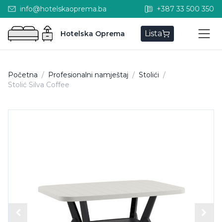
info@hotelskaoprema.ba
+387 33 500 350
Lista
Hotelska Oprema
Početna
/
Profesionalni namještaj
/
Stolići
/
Stolić Silva Coffee