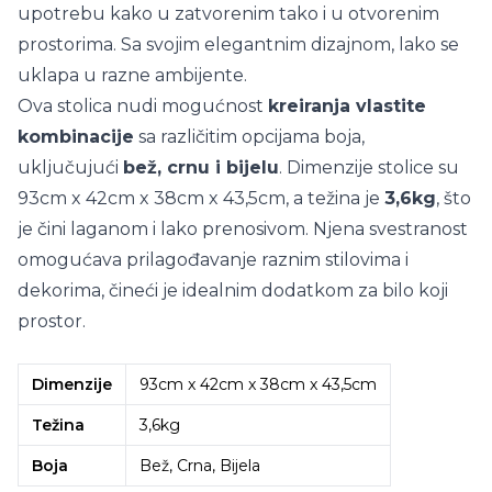
upotrebu kako u zatvorenim tako i u otvorenim
prostorima. Sa svojim elegantnim dizajnom, lako se
uklapa u razne ambijente.
Ova stolica nudi mogućnost
kreiranja vlastite
kombinacije
sa različitim opcijama boja,
uključujući
bež, crnu i bijelu
. Dimenzije stolice su
93cm x 42cm x 38cm x 43,5cm, a težina je
3,6kg
, što
je čini laganom i lako prenosivom. Njena svestranost
omogućava prilagođavanje raznim stilovima i
dekorima, čineći je idealnim dodatkom za bilo koji
prostor.
Dimenzije
93cm x 42cm x 38cm x 43,5cm
Težina
3,6kg
Boja
Bež, Crna, Bijela