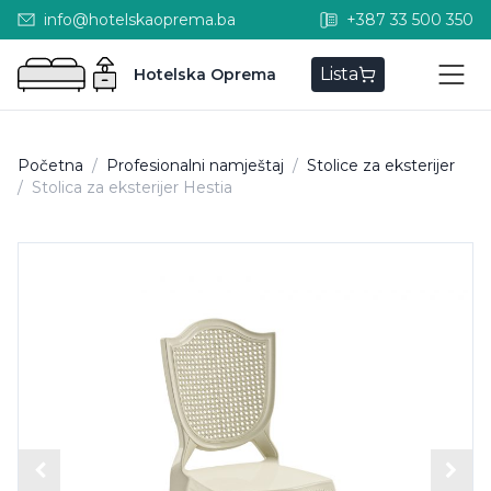
info@hotelskaoprema.ba
+387 33 500 350
Lista
Hotelska Oprema
Početna
/
Profesionalni namještaj
/
Stolice za eksterijer
/
Stolica za eksterijer Hestia