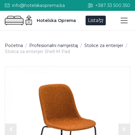
info@hotelskaoprema.ba
+387 33 500 350
Lista
Hotelska Oprema
Početna
/
Profesionalni namještaj
/
Stolice za enterijer
/
Stolica za enterijer Shell-M Pad