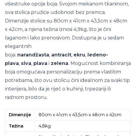
višestruke opcije boja. Svojom mekanom tkaninom,
ova stolica pružiće udobnost bez premca.
Dimenzije stolice su 80cm x 41cm x 43,5cm x 48cm
x 42cm, a njena težina iznosi 4,9kg, što je čini
laganom i lako prenosivom. Dostupna je u sedam
elegantnih
boja:
narandžasta
,
antracit
,
ekru
,
ledeno-
plava
,
siva
,
plava
i
zelena
. Mogućnost kombiniranja
boja omogućava personalizaciju prema vlastitim
potrebama, što ovu stolicu čini idealnom za svaki tip
interijera, bilo da je riječ o kuhinji, trpezariji ili
radnom prostoru.
Dimenzije
80cm x 41cm x 43,5cm x 48cm x 42cm
Težina
4,8kg