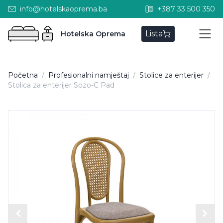
info@hotelskaoprema.ba
+387 33 500 350
Lista
Hotelska Oprema
Početna
/
Profesionalni namještaj
/
Stolice za enterijer
/
Stolica za enterijer Sozo-C Pad