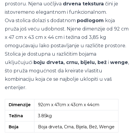
prostoru. Njena uočljiva
drvena tekstura
čini je
istovremeno elegantnom i funkcionalnom.
Ova stolica dolazi s dodatnom
podlogom
koja
pruža još veću udobnost. Njene dimenzije od 92 cm
x 47 cm x 43 cm x 44 cm i težina od 3,85 kg
omogućavaju lako postavljanje u različite prostore.
Stolica je dostupna u različitim bojama
uključujući
boju drveta, crnu, bijelu, bež
i
wenge
,
što pruža mogućnost da kreirate vlastitu
kombinaciju koja će se najbolje uklopiti u vaš
enterijer.
Dimenzije
92cm x 47cm x 43cm x 44cm
Težina
3.85kg
Boja
Boja drveta, Crna, Bijela, Bež, Wenge