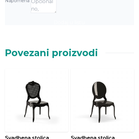
Napomena
Dodaj u listu
Povezani proizvodi
Svadbena stolica
Svadbena stolica