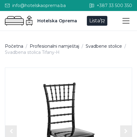
info@hotelskaoprema.ba
+387 33 500 350
Lista
Hotelska Oprema
Početna
/
Profesionalni namještaj
/
Svadbene stolice
/
Svadbena stolica Tifany-H