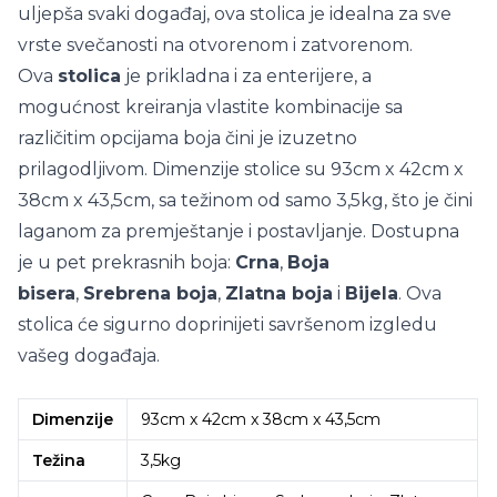
uljepša svaki događaj, ova stolica je idealna za sve
vrste svečanosti na otvorenom i zatvorenom.
Ova
stolica
je prikladna i za enterijere, a
mogućnost kreiranja vlastite kombinacije sa
različitim opcijama boja čini je izuzetno
prilagodljivom. Dimenzije stolice su 93cm x 42cm x
38cm x 43,5cm, sa težinom od samo 3,5kg, što je čini
laganom za premještanje i postavljanje. Dostupna
je u pet prekrasnih boja:
Crna
,
Boja
bisera
,
Srebrena boja
,
Zlatna boja
i
Bijela
. Ova
stolica će sigurno doprinijeti savršenom izgledu
vašeg događaja.
Dimenzije
93cm x 42cm x 38cm x 43,5cm
Težina
3,5kg