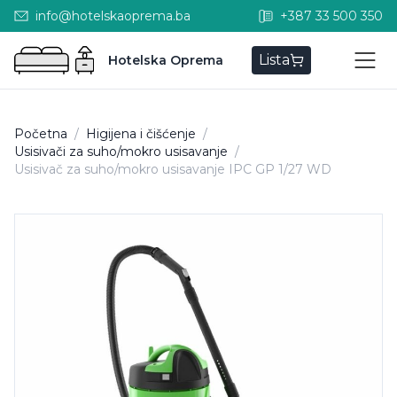
info@hotelskaoprema.ba
+387 33 500 350
Lista
Hotelska Oprema
Početna
/
Higijena i čišćenje
/
Usisivači za suho/mokro usisavanje
/
Usisivač za suho/mokro usisavanje IPC GP 1/27 WD