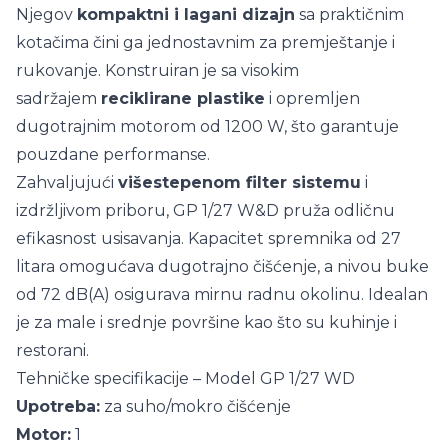
Njegov
kompaktni i lagani dizajn
sa praktičnim
kotačima čini ga jednostavnim za premještanje i
rukovanje. Konstruiran je sa visokim
sadržajem
reciklirane plastike
i opremljen
dugotrajnim motorom od 1200 W, što garantuje
pouzdane performanse.
Zahvaljujući
višestepenom filter sistemu
i
izdržljivom priboru, GP 1/27 W&D pruža odličnu
efikasnost usisavanja. Kapacitet spremnika od 27
litara omogućava dugotrajno čišćenje, a nivou buke
od 72 dB(A) osigurava mirnu radnu okolinu. Idealan
je za male i srednje površine kao što su kuhinje i
restorani.
Tehničke specifikacije – Model GP 1/27 WD
Upotreba:
za suho/mokro čišćenje
Motor:
1