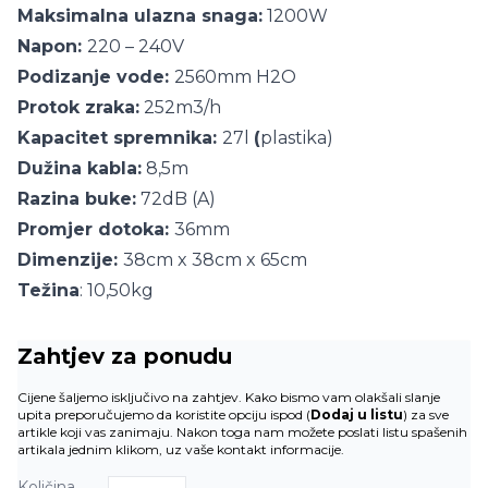
Maksimalna ulazna snaga:
1200W
Napon:
220 – 240V
Podizanje vode:
2560mm H2O
Protok zraka:
252m3/h
Kapacitet spremnika:
27l
(
plastika)
Dužina kabla:
8,5m
Razina buke:
72dB (A)
Promjer dotoka:
36mm
Dimenzije:
38cm x 38cm x 65cm
Težina
: 10,50kg
Zahtjev za ponudu
Cijene šaljemo isključivo na zahtjev. Kako bismo vam olakšali slanje
upita preporučujemo da koristite opciju ispod (
Dodaj u listu
) za sve
artikle koji vas zanimaju. Nakon toga nam možete poslati listu spašenih
artikala jednim klikom, uz vaše kontakt informacije.
Količina