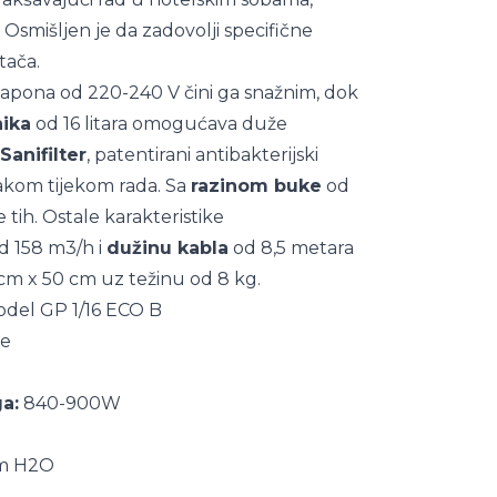
 Osmišljen je da zadovolji specifične
tača.
apona od 220-240 V čini ga snažnim, dok
nika
od 16 litara omogućava duže
Sanifilter
, patentirani antibakterijski
zrakom tijekom rada. Sa
razinom buke
od
 tih. Ostale karakteristike
d 158 m3/h i
dužinu kabla
od 8,5 metara
cm x 50 cm uz težinu od 8 kg.
Model GP 1/16 ECO B
je
a:
840-900W
m H2O