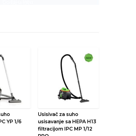
Dodaj u listu
 suho
Usisivač za suho
PC YP 1/6
usisavanje sa HEPA H13
filtracijom IPC MP 1/12