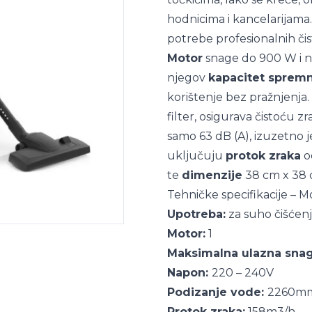
hodnicima i kancelarijama.
potrebe profesionalnih čis
Motor
snage do 900 W i n
njegov
kapacitet sprem
korištenje bez pražnjenja.
filter, osigurava čistoću 
samo 63 dB (A), izuzetno je
uključuju
protok zraka
o
te
dimenzije
38 cm x 38 
Tehničke specifikacije – 
Upotreba:
za suho čišćen
Motor:
1
Maksimalna ulazna snag
Napon:
220 – 240V
Podizanje vode:
2260m
Protok zraka:
158m3/h