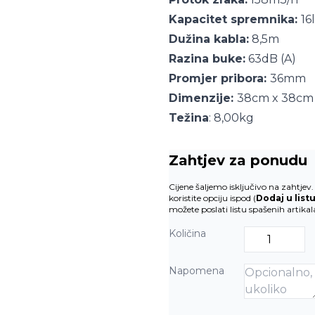
Kapacitet spremnika:
16
Dužina kabla:
8,5m
Razina buke:
63dB (A)
Promjer pribora:
36mm
Dimenzije:
38cm x 38cm
Težina
: 8,00kg
Zahtjev za ponudu
Cijene šaljemo isključivo na zahtje
koristite opciju ispod (
Dodaj u list
možete poslati listu spašenih artika
Količina
Napomena