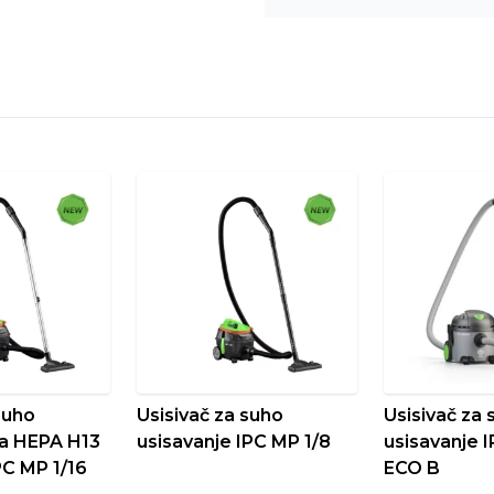
suho
Usisivač za suho
Usisivač za
sa HEPA H13
usisavanje IPC MP 1/8
usisavanje I
IPC MP 1/16
ECO B