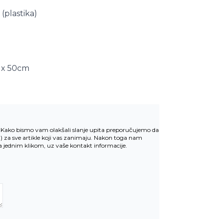
l (plastika)
 x 50cm
v. Kako bismo vam olakšali slanje upita preporučujemo da
u
) za sve artikle koji vas zanimaju. Nakon toga nam
la jednim klikom, uz vaše kontakt informacije.