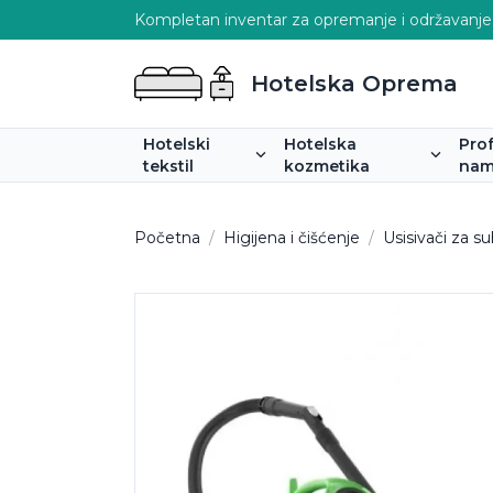
Kompletan inventar za opremanje i održavanje
Hotelska Oprema
Hotelski
Hotelska
Pro
tekstil
kozmetika
nam
Početna
/
Higijena i čišćenje
/
Usisivači za s