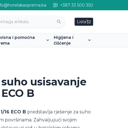
nfo@hotelskaoprema.ba
+387 33 500 350
Lista
rvisna i pomoćna
Higijena i
rema
čišćenje
a suho usisavanje
6 ECO B
 1/16 ECO B
predstavlja rješenje za suho
im površinama. Zahvaljujući svojim
olakšavajući rad u hotelskim sobama,