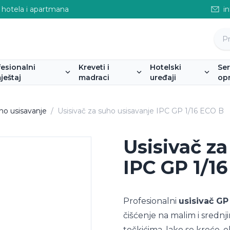
 hotela i apartmana
i
fesionalni
Kreveti i
Hotelski
Se
ještaj
madraci
uređaji
op
uho usisavanje
/
Usisivač za suho usisavanje IPC GP 1/16 ECO B
Usisivač z
IPC GP 1/1
Profesionalni
usisivač GP
čišćenje na malim i srednj
točkićima, lako se kreće, 