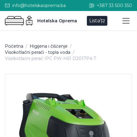
info@hotelskaoprema.ba
+387 33 500 350
Lista
Hotelska Oprema
Početna
/
Higijena i čišćenje
/
Visokotlačni perači - topla voda
/
Visokotlačni perač IPC PW-H61 D2017P4 T