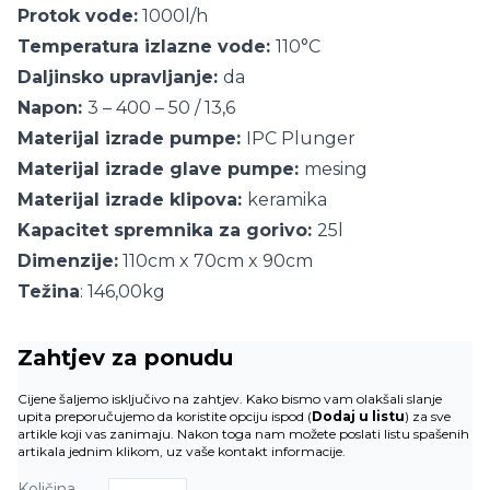
Protok vode:
1000l/h
Temperatura izlazne vode:
110°C
Daljinsko upravljanje:
da
Napon:
3 – 400 – 50 / 13,6
Materijal izrade pumpe:
IPC Plunger
Materijal izrade glave pumpe:
mesing
Materijal izrade klipova:
keramika
Kapacitet spremnika za gorivo:
25l
Dimenzije:
110cm x 70cm x 90cm
Težina
: 146,00kg
Zahtjev za ponudu
Cijene šaljemo isključivo na zahtjev. Kako bismo vam olakšali slanje
upita preporučujemo da koristite opciju ispod (
Dodaj u listu
) za sve
artikle koji vas zanimaju. Nakon toga nam možete poslati listu spašenih
artikala jednim klikom, uz vaše kontakt informacije.
Količina