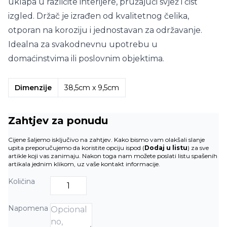
uklapa u različite interijere, pružajući svjež i čist
izgled. Držač je izrađen od kvalitetnog čelika,
otporan na koroziju i jednostavan za održavanje.
Idealna za svakodnevnu upotrebu u
domaćinstvima ili poslovnim objektima.
Dimenzije
38,5cm x 9,5cm
Zahtjev za ponudu
Cijene šaljemo isključivo na zahtjev. Kako bismo vam olakšali slanje
upita preporučujemo da koristite opciju ispod (
Dodaj u listu
) za sve
artikle koji vas zanimaju. Nakon toga nam možete poslati listu spašenih
artikala jednim klikom, uz vaše kontakt informacije.
Količina
Napomena