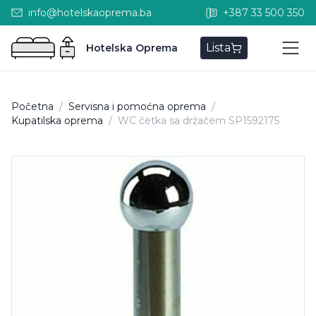
info@hotelskaoprema.ba
+387 33 500 350
Lista
Hotelska Oprema
Početna
/
Servisna i pomoćna oprema
/
Kupatilska oprema
/
WC četka sa držačem SP1592175