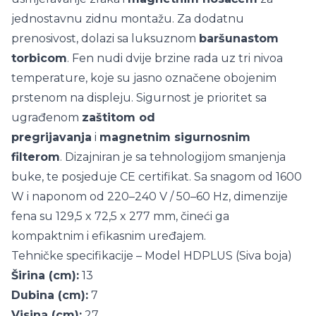
jednostavnu zidnu montažu. Za dodatnu
prenosivost, dolazi sa luksuznom
baršunastom
torbicom
. Fen nudi dvije brzine rada uz tri nivoa
temperature, koje su jasno označene obojenim
prstenom na displeju. Sigurnost je prioritet sa
ugrađenom
zaštitom od
pregrijavanja
i
magnetnim sigurnosnim
filterom
. Dizajniran je sa tehnologijom smanjenja
buke, te posjeduje CE certifikat. Sa snagom od 1600
W i naponom od 220–240 V / 50–60 Hz, dimenzije
fena su 129,5 x 72,5 x 277 mm, čineći ga
kompaktnim i efikasnim uređajem.
Tehničke specifikacije – Model HDPLUS (Siva boja)
Širina (cm):
13
Dubina (cm):
7
Visina (cm):
27