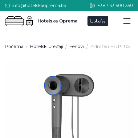
info@hotelskaoprema.ba
+387 33 500 350
Lista
Hotelska Oprema
Početna
/
Hotelski uređaji
/
Fenovi
/
Zidni fen HDPLUS