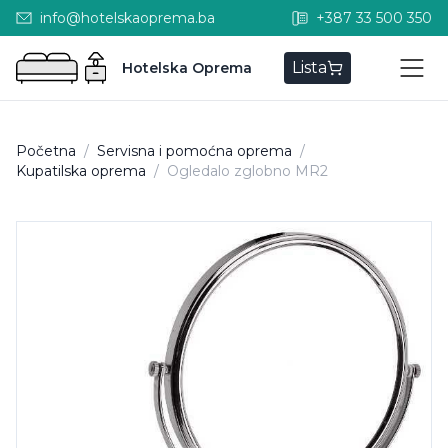
info@hotelskaoprema.ba
+387 33 500 350
Lista
Hotelska Oprema
Početna
/
Servisna i pomoćna oprema
/
Kupatilska oprema
/
Ogledalo zglobno MR2