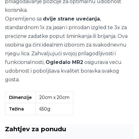
prilagođavanje pozicije za optimalnu udobnost
korisnika.
Opremljeno sa
dvije strane uvećanja
,
standardnom 1x za jasan i prirodan izgled te 3x za
precizne zadatke poput šminkanja ili brijanja. Ova
osobina ga čini idealnim izborom za svakodnevnu
njegu lica. Zahvaljujući svojoj prilagodljivosti i
funkcionalnosti,
Ogledalo MR2
osigurava veću
udobnost i poboljšava kvalitet boravka svakog
gosta.
Dimenzije
20cm x 20cm
Težina
650g
Zahtjev za ponudu