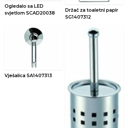
Ogledalo sa LED
Držač za toaletni papir
svjetlom SCAD20038
SG1407312
Vješalica SA1407313