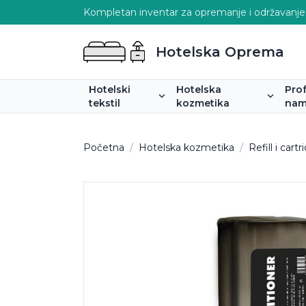
Kompletan inventar za opremanje i održavanje
Hotelska Oprema
Hotelski
Hotelska
Pro
tekstil
kozmetika
nam
Početna
/
Hotelska kozmetika
/
Refill i car