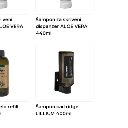
riveni
Šampon za skriveni
ALOE VERA
dispanzer ALOE VERA
440ml
elo refill
Šampon cartridge
l
LILLIUM 400ml