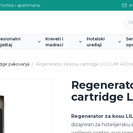
 hotela i apartmana
i
fesionalni
Kreveti i
Hotelski
Se
ještaj
madraci
uređaji
op
tridge pakovanja
/
Regenerator za kosu cartridge LILLIUM 400m
Regenerato
cartridge 
Regenerator za kosu LI
dizajniran za hotelijersku 
wellness centre, ovaj reg