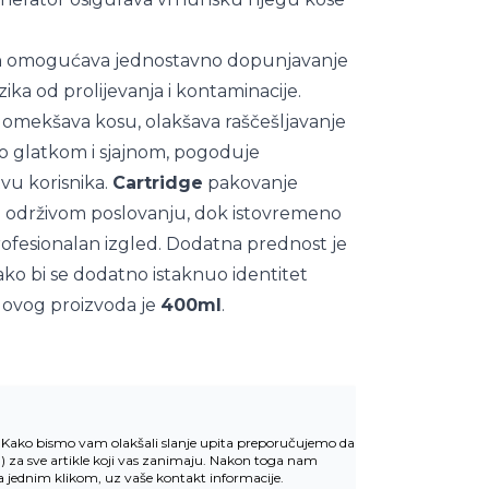
a
omogućava jednostavno dopunjavanje
izika od prolijevanja i kontaminacije.
 omekšava kosu, olakšava raščešljavanje
to glatkom i sjajnom, pogoduje
tvu korisnika.
Cartridge
pakovanje
i održivom poslovanju, dok istovremeno
rofesionalan izgled. Dodatna prednost je
o bi se dodatno istaknuo identitet
 ovog proizvoda je
400ml
.
v. Kako bismo vam olakšali slanje upita preporučujemo da
u
) za sve artikle koji vas zanimaju. Nakon toga nam
la jednim klikom, uz vaše kontakt informacije.