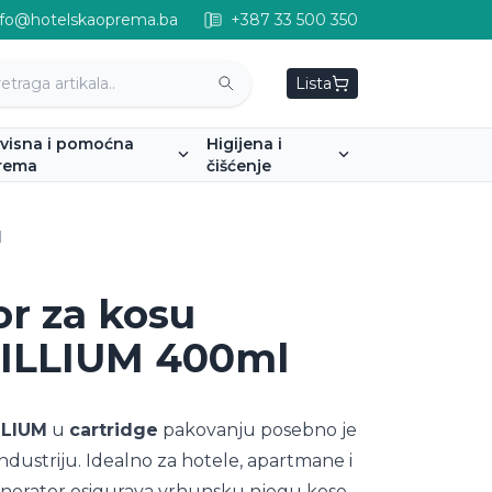
nfo@hotelskaoprema.ba
+387 33 500 350
Lista
rvisna i pomoćna
Higijena i
rema
čišćenje
l
r za kosu
LILLIUM 400ml
LLIUM
u
cartridge
pakovanju posebno je
industriju. Idealno za hotele, apartmane i
enerator osigurava vrhunsku njegu kose