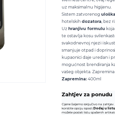
uz maksimalnu higijenu.
Sistem zatvorenog
ulošk
hotelskih
dozatora
, bez r
Uz
hranjivu formulu
koja
te ostavlja kosu svilenkas
svakodnevnoj njezi i iskus
smanjuje otpad i doprinos
kupaonici daje uredan i p
mogućnost brendiranja kak
vašeg objekta. Zapremina
Zapremina:
400ml
Zahtjev za ponudu
Cijene šaljemo isključivo na zahtje
koristite opciju ispod (
Dodaj u list
možete poslati listu spašenih artika