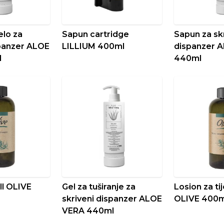
elo za
Sapun cartridge
Sapun za sk
spanzer ALOE
LILLIUM 400ml
dispanzer 
l
440ml
ll OLIVE
Gel za tuširanje za
Losion za tij
skriveni dispanzer ALOE
OLIVE 400m
VERA 440ml