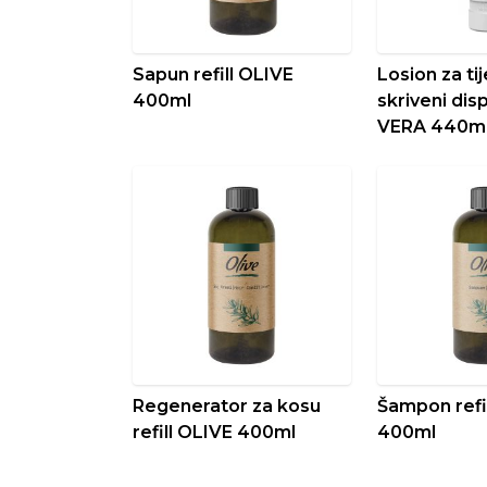
Sapun refill OLIVE
Losion za tij
400ml
skriveni di
VERA 440m
Regenerator za kosu
Šampon refi
refill OLIVE 400ml
400ml